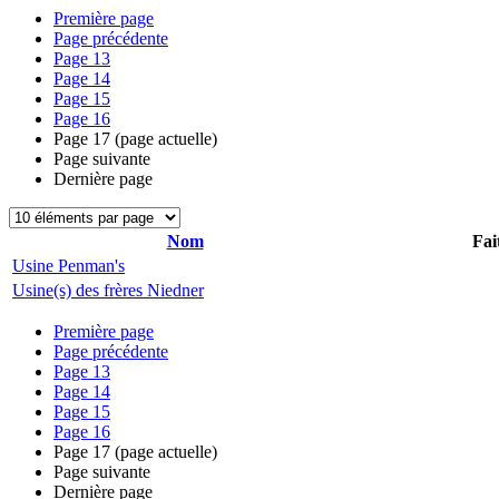
Première page
Page précédente
Page
13
Page
14
Page
15
Page
16
Page
17
(page actuelle)
Page suivante
Dernière page
Nom
Fai
Usine Penman's
Usine(s) des frères Niedner
Première page
Page précédente
Page
13
Page
14
Page
15
Page
16
Page
17
(page actuelle)
Page suivante
Dernière page