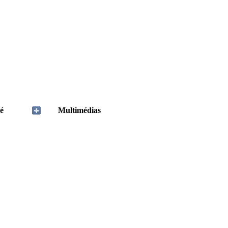
é
Multimédias