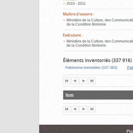
2010 - 2011
Maître d'oeuvre
:
Ministère de la Culture, des Communicati
de la Condition féminine
Exécutant
:
Ministère de la Culture, des Communicati
de la Condition féminine
Éléments inventoriés (337 916)
Patrimoine immobilier (337 383)
Pat
Première
Page
Page
Dernière
page
précédente
suivante
page
Nom
Première
Page
Page
Dernière
page
précédente
suivante
page
Pla