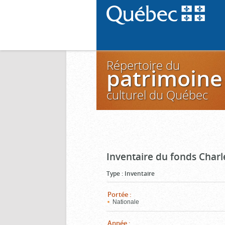
Répertoire du
patrimoine
culturel du Québec
Inventaire du fonds Charl
Type
:
Inventaire
Portée
:
Nationale
Année
: