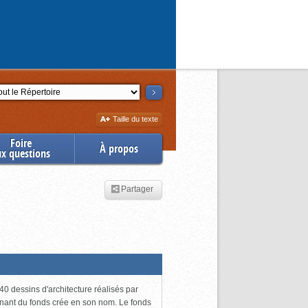
ction
Augmenter
Taille du texte
la
Foire
À propos
ux questions
Partager
0 dessins d'architecture réalisés par
enant du fonds crée en son nom. Le fonds