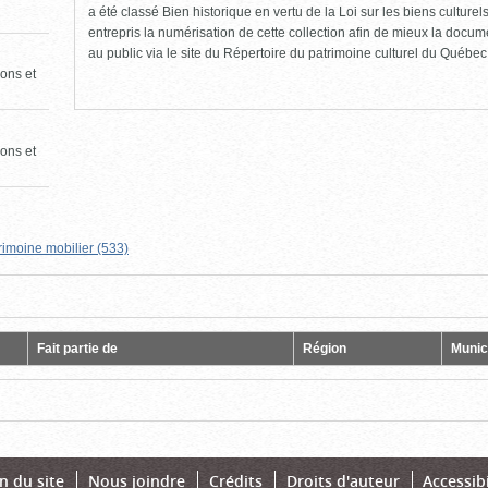
a été classé Bien historique en vertu de la Loi sur les biens culture
entrepris la numérisation de cette collection afin de mieux la docume
au public via le site du Répertoire du patrimoine culturel du Québec
ons et
ons et
rimoine mobilier (533)
Fait partie de
Région
Munici
n du site
Nous joindre
Crédits
Droits d'auteur
Accessibi