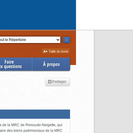
ction
Augmenter
Taille du texte
la
Foire
À propos
ux questions
Partager
ux de la MRC de Rimouski-Neigette, qui
taire des biens patrimoniaux de la MRC