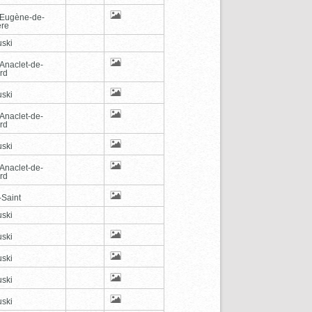
-Eugène-de-
ère
ski
-Anaclet-de-
rd
ski
-Anaclet-de-
rd
ski
-Anaclet-de-
rd
-Saint
ski
ski
ski
ski
ski