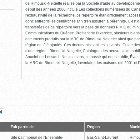
de Rimouski-Neigette réalisé par la Société d'aide au développement
début des années 2000 intitulé Les collections numérisées du Cana
l'exhaustivité de la recherche, ce répertoire était difficilement ac
donc entrepris les démarches afin d'en assurer la pérennité. C'est 
transférées de ce répertoire vers la base de données PIMIQ du minis
Communications du Québec. Profitant de l'exercice, plusieurs biens
documents produits par la MRC de Rimouski-Neigette ainsi que par
région ont été ajoutés. Ces documents sont les suivants : Guide des 
d'une région : Rimouski-Neigette, Catalogue des oeuvres d'art pub
Anaclet-de-Lessard : Nos maisons, ce passé qui nous habite, Évalu
la MRC de Rimouski-Neigette, Inventaire des maisons été 2001 et Pr
Page
Dernière
nte
page
Fait partie de
Région
Munic
Site patrimonial de l'Ensemble-
Bas-Saint-Laurent
Rimou