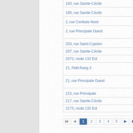
193, rue Sainte-Cécile
195, rue Sainte-Cécile
2, rue Centrale Nord
2, rue Principale Ouest
203, rue Saint-Cyprien
207, rue Sainte-Cécile
2072, route 132 Est
21, Petit Rang 3
21, rue Principale Ouest
215, rue Principale
217, rue Sainte-Cécile
2175, route 132 Est
Page
(page
Page
Page
Page
Page
1
Première
2
Page
3
4
5
actuelle)
page
précédente
suiva