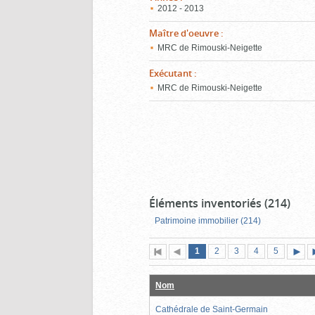
2012 - 2013
Maître d'oeuvre
:
MRC de Rimouski-Neigette
Exécutant
:
MRC de Rimouski-Neigette
Éléments inventoriés (214)
Patrimoine immobilier (214)
Page
(page
Page
Page
Page
Page
1
Première
2
Page
3
4
5
actuelle)
page
précédente
suiva
Nom
Cathédrale de Saint-Germain