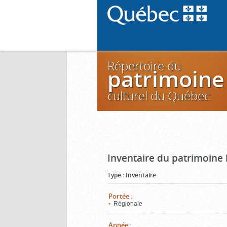
Répertoire du
patrimoine
culturel du Québec
Inventaire du patrimoine 
Type
:
Inventaire
Portée
:
Régionale
Année
: