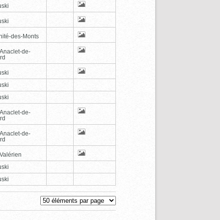
ski
ski
inité-des-Monts
-Anaclet-de-
rd
ski
ski
ski
-Anaclet-de-
rd
-Anaclet-de-
rd
Valérien
ski
ski