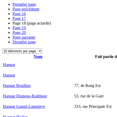
Première page
Page précédente
Page
16
Page
17
Page
18
(page actuelle)
Page
19
Page
20
Page suivante
Dernière page
Nom
Fait partie 
Hangar
Hangar
Hangar Bouillon
77, 4e Rang Est
Hangar Drapeau-Rodrigue
53, rue de la Gare
Hangar Gagné-Lamolaye
333, rue Principale Est
Hangar Hudon