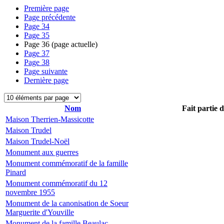
Première page
Page précédente
Page
34
Page
35
Page
36
(page actuelle)
Page
37
Page
38
Page suivante
Dernière page
Nom
Fait partie 
Maison Therrien-Massicotte
Maison Trudel
Maison Trudel-Noël
Monument aux guerres
Monument commémoratif de la famille
Pinard
Monument commémoratif du 12
novembre 1955
Monument de la canonisation de Soeur
Marguerite d'Youville
Monument de la famille Beaulac