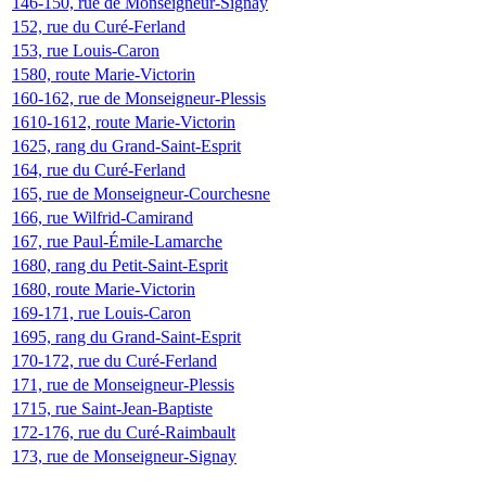
146-150, rue de Monseigneur-Signay
152, rue du Curé-Ferland
153, rue Louis-Caron
1580, route Marie-Victorin
160-162, rue de Monseigneur-Plessis
1610-1612, route Marie-Victorin
1625, rang du Grand-Saint-Esprit
164, rue du Curé-Ferland
165, rue de Monseigneur-Courchesne
166, rue Wilfrid-Camirand
167, rue Paul-Émile-Lamarche
1680, rang du Petit-Saint-Esprit
1680, route Marie-Victorin
169-171, rue Louis-Caron
1695, rang du Grand-Saint-Esprit
170-172, rue du Curé-Ferland
171, rue de Monseigneur-Plessis
1715, rue Saint-Jean-Baptiste
172-176, rue du Curé-Raimbault
173, rue de Monseigneur-Signay