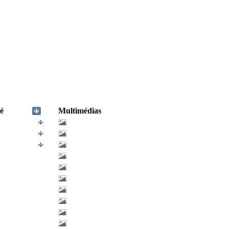
é
Multimédias