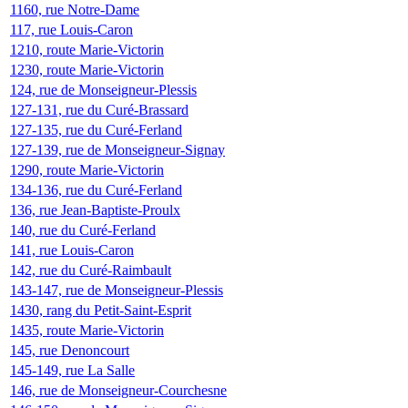
1160, rue Notre-Dame
117, rue Louis-Caron
1210, route Marie-Victorin
1230, route Marie-Victorin
124, rue de Monseigneur-Plessis
127-131, rue du Curé-Brassard
127-135, rue du Curé-Ferland
127-139, rue de Monseigneur-Signay
1290, route Marie-Victorin
134-136, rue du Curé-Ferland
136, rue Jean-Baptiste-Proulx
140, rue du Curé-Ferland
141, rue Louis-Caron
142, rue du Curé-Raimbault
143-147, rue de Monseigneur-Plessis
1430, rang du Petit-Saint-Esprit
1435, route Marie-Victorin
145, rue Denoncourt
145-149, rue La Salle
146, rue de Monseigneur-Courchesne