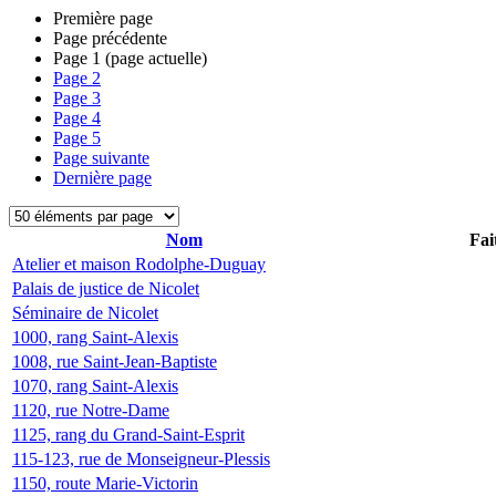
Première page
Page précédente
Page
1
(page actuelle)
Page
2
Page
3
Page
4
Page
5
Page suivante
Dernière page
Nom
Fai
Atelier et maison Rodolphe-Duguay
Palais de justice de Nicolet
Séminaire de Nicolet
1000, rang Saint-Alexis
1008, rue Saint-Jean-Baptiste
1070, rang Saint-Alexis
1120, rue Notre-Dame
1125, rang du Grand-Saint-Esprit
115-123, rue de Monseigneur-Plessis
1150, route Marie-Victorin