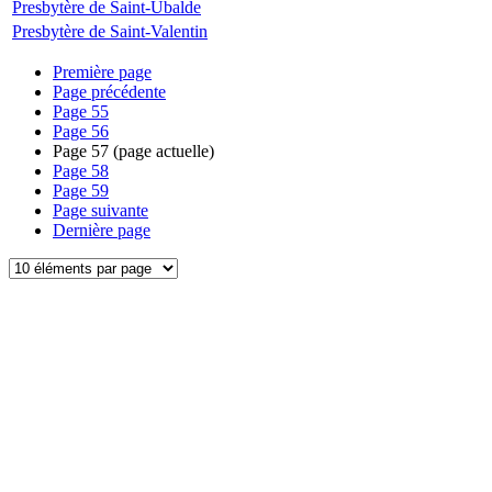
Presbytère de Saint-Ubalde
Presbytère de Saint-Valentin
Première page
Page précédente
Page
55
Page
56
Page
57
(page actuelle)
Page
58
Page
59
Page suivante
Dernière page