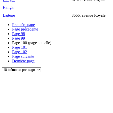
Hangar
Laiterie
8666, avenue Royale
Première page
Page précédente
Page
98
Page
99
Page
100
(page actuelle)
Page
101
Page
102
Page suivante
Dernière page