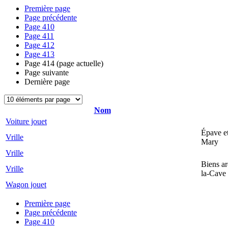
Première page
Page précédente
Page
410
Page
411
Page
412
Page
413
Page
414
(page actuelle)
Page suivante
Dernière page
Nom
Voiture jouet
Épave et
Vrille
Mary
Vrille
Biens ar
Vrille
la-Cave
Wagon jouet
Première page
Page précédente
Page
410