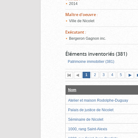
2014
Maître d'oeuvre
:
Ville de Nicolet
Exécutant
:
Bergeron Gagnon inc.
Éléments inventoriés (381)
Patrimoine immobilier (381)
Page
(page
Page
Page
Page
Page
1
Première
2
Page
3
4
5
actuelle)
page
précédente
suiva
Nom
Atelier et maison Rodolphe-Duguay
Palais de justice de Nicolet
Séminaire de Nicolet
1000, rang Saint-Alexis