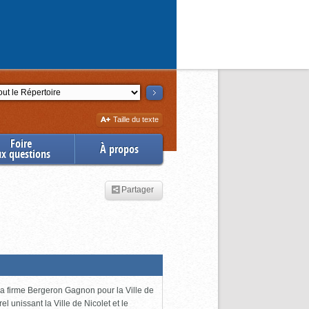
ction
Augmenter
Taille du texte
la
Foire
À propos
ux questions
Partager
 la firme Bergeron Gagnon pour la Ville de
l unissant la Ville de Nicolet et le