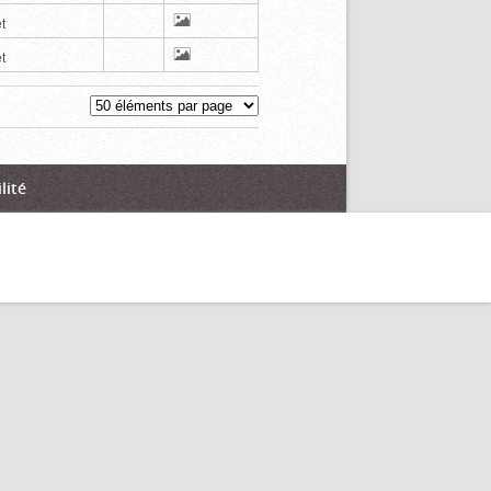
t
t
lité