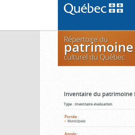
Répertoire du
patrimoine
culturel du Québec
Inventaire du patrimoine 
Type
:
Inventaire-évaluation
Portée
:
Municipale
Année
: