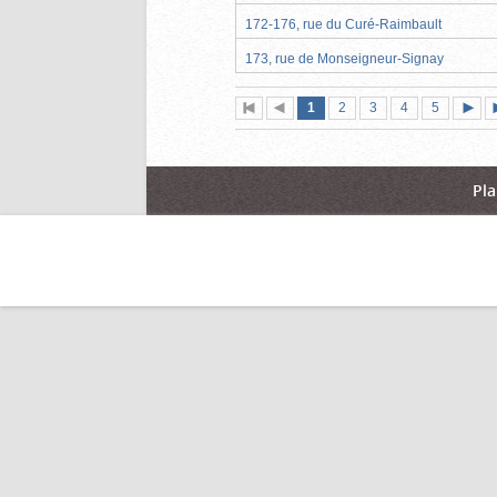
172-176, rue du Curé-Raimbault
173, rue de Monseigneur-Signay
Page
(page
Page
Page
Page
Page
1
Première
2
Page
3
4
5
actuelle)
page
précédente
suiva
Pla