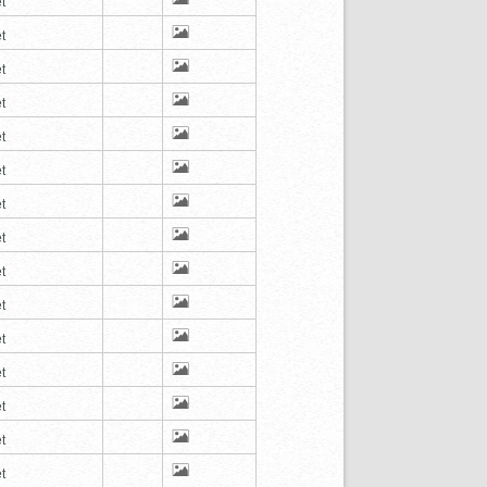
t
t
t
t
t
t
t
t
t
t
t
t
t
t
t