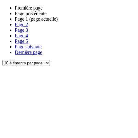
Première page
Page précédente
Page
1
(page actuelle)
Page
2
Page
3
Page
4
Page
5
Page suivante
Dernière page