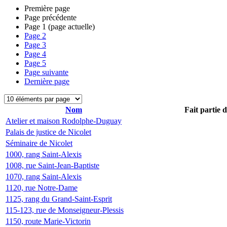
Première page
Page précédente
Page
1
(page actuelle)
Page
2
Page
3
Page
4
Page
5
Page suivante
Dernière page
Nom
Fait partie 
Atelier et maison Rodolphe-Duguay
Palais de justice de Nicolet
Séminaire de Nicolet
1000, rang Saint-Alexis
1008, rue Saint-Jean-Baptiste
1070, rang Saint-Alexis
1120, rue Notre-Dame
1125, rang du Grand-Saint-Esprit
115-123, rue de Monseigneur-Plessis
1150, route Marie-Victorin