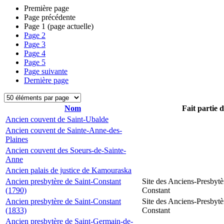
Première page
Page précédente
Page
1
(page actuelle)
Page
2
Page
3
Page
4
Page
5
Page suivante
Dernière page
Nom
Fait partie 
Ancien couvent de Saint-Ubalde
Ancien couvent de Sainte-Anne-des-
Plaines
Ancien couvent des Soeurs-de-Sainte-
Anne
Ancien palais de justice de Kamouraska
Ancien presbytère de Saint-Constant
Site des Anciens-Presbytè
(1790)
Constant
Ancien presbytère de Saint-Constant
Site des Anciens-Presbytè
(1833)
Constant
Ancien presbytère de Saint-Germain-de-