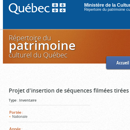
Ministère de la Cult
Répertoire du patrimoine c
Répertoire du
patrimoine
culturel du Québec
Accueil
Projet d'insertion de séquences filmées tirées
Type
:
Inventaire
Portée
:
Nationale
Année
: