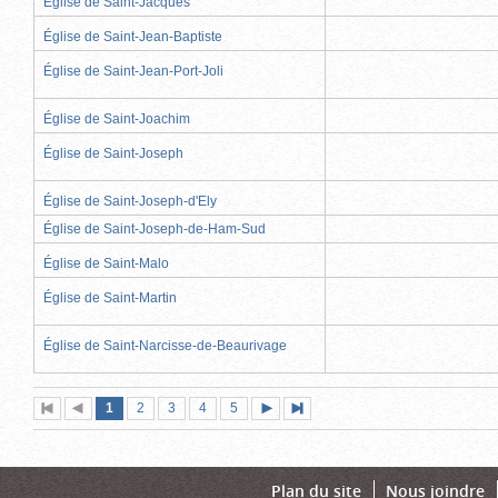
Église de Saint-Jacques
Église de Saint-Jean-Baptiste
Église de Saint-Jean-Port-Joli
Église de Saint-Joachim
Église de Saint-Joseph
Église de Saint-Joseph-d'Ely
Église de Saint-Joseph-de-Ham-Sud
Église de Saint-Malo
Église de Saint-Martin
Église de Saint-Narcisse-de-Beaurivage
Page
(page
Page
Page
Page
Page
1
Première
2
Page
3
4
5
Page
Dernière
actuelle)
page
précédente
suivante
page
Plan du site
Nous joindre