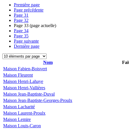
Première page
Page précédente
Page
31
Page
32
Page
33
(page actuelle)
Page
34
Page
35
Page suivante
Dernière page
Nom
Fai
Maison Fabien-Boisvert
Maison Fleurent
Maison Henri-Lahaye
Maison Henri-Vallières
Maison Jean-Baptiste-Duval
Maison Jean-Baptiste-Georges-Proulx
Maison Lacharité
Maison Laurent-Proulx
Maison Lemire
Maison Louis-Caron