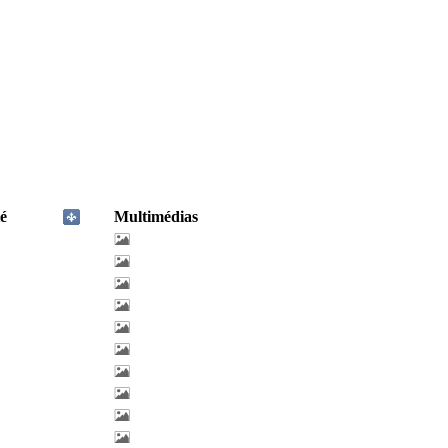
é
Multimédias