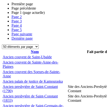
Première page
Page précédente
Page
1
(page actuelle)
Page
2
Page
3
Page
4
Page
5
Page suivante
Dernière page
Nom
Fait partie 
Ancien couvent de Saint-Ubalde
Ancien couvent de Sainte-Anne-des-
Plaines
Ancien couvent des Soeurs-de-Sainte-
Anne
Ancien palais de justice de Kamouraska
Ancien presbytère de Saint-Constant
Site des Anciens-Presbytè
(1790)
Constant
Ancien presbytère de Saint-Constant
Site des Anciens-Presbytè
(1833)
Constant
Ancien presbytère de Saint-Germain-de-