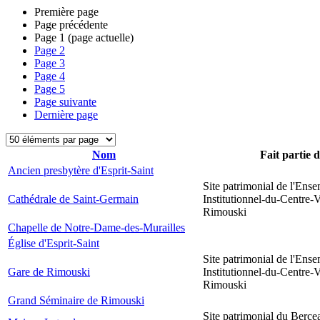
Première page
Page précédente
Page
1
(page actuelle)
Page
2
Page
3
Page
4
Page
5
Page suivante
Dernière page
Nom
Fait partie 
Ancien presbytère d'Esprit-Saint
Site patrimonial de l'Ens
Cathédrale de Saint-Germain
Institutionnel-du-Centre-V
Rimouski
Chapelle de Notre-Dame-des-Murailles
Église d'Esprit-Saint
Site patrimonial de l'Ens
Gare de Rimouski
Institutionnel-du-Centre-V
Rimouski
Grand Séminaire de Rimouski
Site patrimonial du Berce