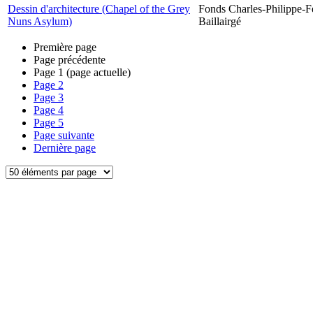
Dessin d'architecture (Chapel of the Grey
Fonds Charles-Philippe-F
Nuns Asylum)
Baillairgé
Première page
Page précédente
Page
1
(page actuelle)
Page
2
Page
3
Page
4
Page
5
Page suivante
Dernière page