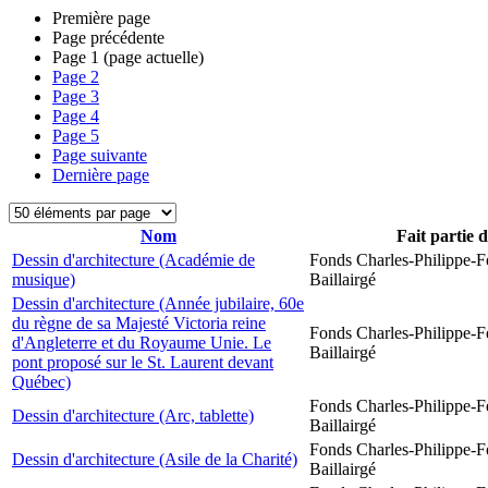
Première page
Page précédente
Page
1
(page actuelle)
Page
2
Page
3
Page
4
Page
5
Page suivante
Dernière page
Nom
Fait partie 
Dessin d'architecture (Académie de
Fonds Charles-Philippe-F
musique)
Baillairgé
Dessin d'architecture (Année jubilaire, 60e
du règne de sa Majesté Victoria reine
Fonds Charles-Philippe-F
d'Angleterre et du Royaume Unie. Le
Baillairgé
pont proposé sur le St. Laurent devant
Québec)
Fonds Charles-Philippe-F
Dessin d'architecture (Arc, tablette)
Baillairgé
Fonds Charles-Philippe-F
Dessin d'architecture (Asile de la Charité)
Baillairgé