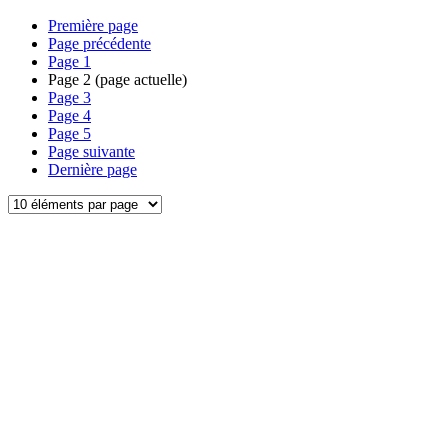
Première page
Page précédente
Page
1
Page
2
(page actuelle)
Page
3
Page
4
Page
5
Page suivante
Dernière page