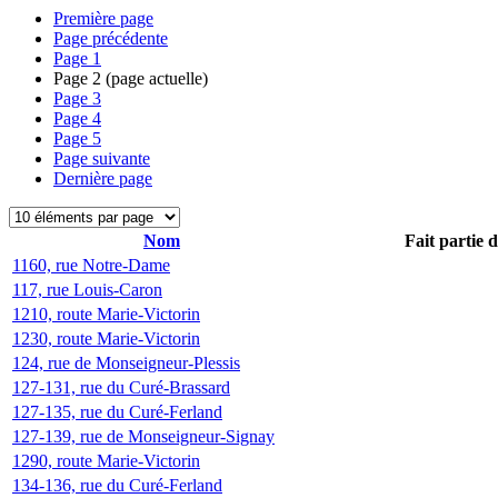
Première page
Page précédente
Page
1
Page
2
(page actuelle)
Page
3
Page
4
Page
5
Page suivante
Dernière page
Nom
Fait partie 
1160, rue Notre-Dame
117, rue Louis-Caron
1210, route Marie-Victorin
1230, route Marie-Victorin
124, rue de Monseigneur-Plessis
127-131, rue du Curé-Brassard
127-135, rue du Curé-Ferland
127-139, rue de Monseigneur-Signay
1290, route Marie-Victorin
134-136, rue du Curé-Ferland