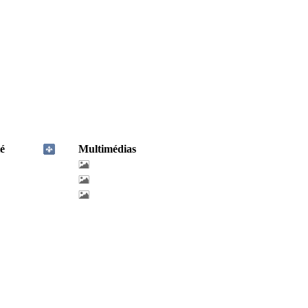
é
Multimédias