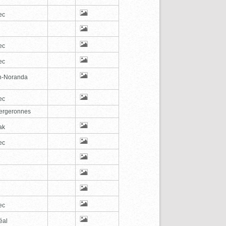
ec
ec
ec
n-Noranda
ec
ergeronnes
ak
ec
ec
éal