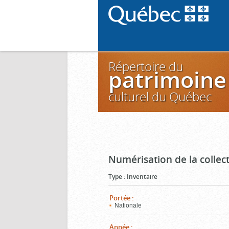
Répertoire du
patrimoine
culturel du Québec
Numérisation de la colle
Type
:
Inventaire
Portée
:
Nationale
Année
: