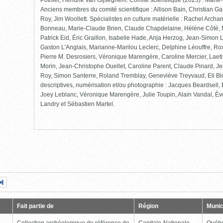
Pothier, Hendrik Van Gijseghem. Comité scientifique (2023) : Mari
Anciens membres du comité scientifique : Allison Bain, Christian Ga
Roy, Jim Woollett. Spécialistes en culture matérielle : Rachel Arch
Bonneau, Marie-Claude Brien, Claude Chapdelaine, Hélène Côté, 
Patrick Eid, Éric Graillon, Isabelle Hade, Anja Herzog, Jean-Simon
Gaston L'Anglais, Marianne-Marilou Leclerc, Delphine Léouffre, Rox
Pierre M. Desrosiers, Véronique Marengère, Caroline Mercier, Laet
Morin, Jean-Christophe Ouellet, Caroline Parent, Claude Pinard, Je
Roy, Simon Santerre, Roland Tremblay, Geneviève Treyvaud, Eli Bl
descriptives, numérisation et/ou photographie : Jacques Beardsell
Joey Leblanc, Véronique Marengère, Julie Toupin, Alain Vandal, Èv
Landry et Sébastien Martel.
Page
Dernière
nte
page
Fait partie de
Région
Munic
Collection archéologique de référence de
Capitale-Nationale
Québ