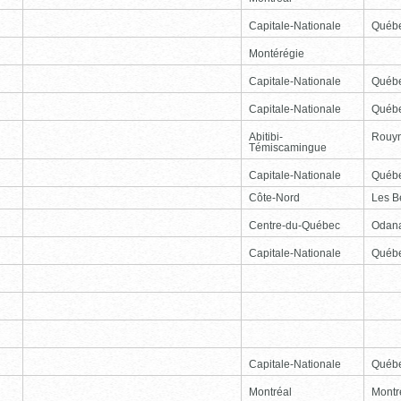
Capitale-Nationale
Québ
Montérégie
Capitale-Nationale
Québ
Capitale-Nationale
Québ
Abitibi-
Rouy
Témiscamingue
Capitale-Nationale
Québ
Côte-Nord
Les B
Centre-du-Québec
Odan
Capitale-Nationale
Québ
Capitale-Nationale
Québ
Montréal
Montr