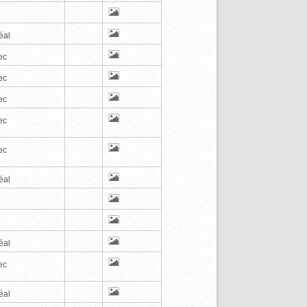
éal
ec
ec
ec
ec
ec
éal
éal
ec
éal