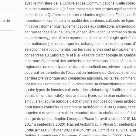
avec le ministère de la Culture et des Communications. Cette collec
culturel numérique du Québec, rassemble des corpus représentatif
culturelles du Québec et de leurs variantes régionales. Elle inscrit 
numérique et contribue à la qualité des contenus culturels en ligne. 
oire de
initiative : donner plus facilement accès aux collections archéolog
connaissances à leur sujet¿; favoriser l'émulation, la formation de 
compétences¿; accroître le rayonnement de l'archéologie québécoise
internationale¿; et encourager les échanges entre les chercheurs d'ic
sélectionnés et documentés par les spécialistes sont principalement 
conservées au Laboratoire et à la Réserve d'archéologie du Québec 
incorpore également des artéfacts conservés dans les musées, dans 
régionales ou municipales et dans des collections privées. La collect
couvrant les périodes de l'occupation humaine du Québec et témoigna
carrière préhistorique aux complexes agricoles, militaires, commerci
par les sites domestiques. Elle rassemble un échantillonnage des p
quatre types de témoins culturels : des artéfacts significatifs sur le 
ethnicité, fonction, site)¿; des artéfacts types sur le plan matériel (m
singuliers¿; et une banque d'échantillons dont des données archéomé
pour mieux connaître le patrimoine archéologique du Québec, cette
appelée à devenir un maillon important dans la chaîne de la médiati
charge de projet : Sophie Limoges (Phase 1 : avril à juillet 2016), 
2017 à septembre 2020), Rachel Archambault (Phase 5 : septembre
Lortie (Phase 5 : février 2023 à aujourd'hui). Comité de suivi : Clau