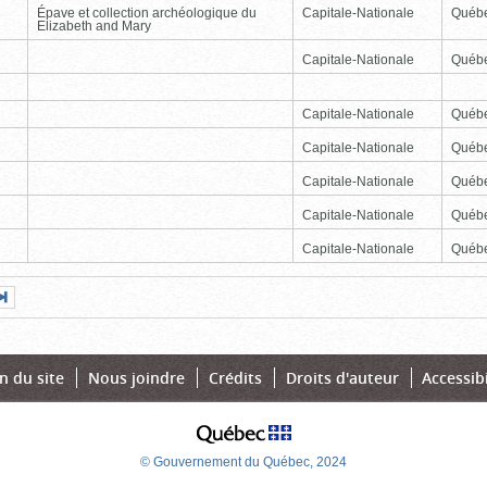
Épave et collection archéologique du
Capitale-Nationale
Québ
Elizabeth and Mary
Capitale-Nationale
Québ
Capitale-Nationale
Québ
Capitale-Nationale
Québ
Capitale-Nationale
Québ
Capitale-Nationale
Québ
Capitale-Nationale
Québ
Page
Dernière
nte
page
n du site
Nous joindre
Crédits
Droits d'auteur
Accessibi
© Gouvernement du Québec, 2024