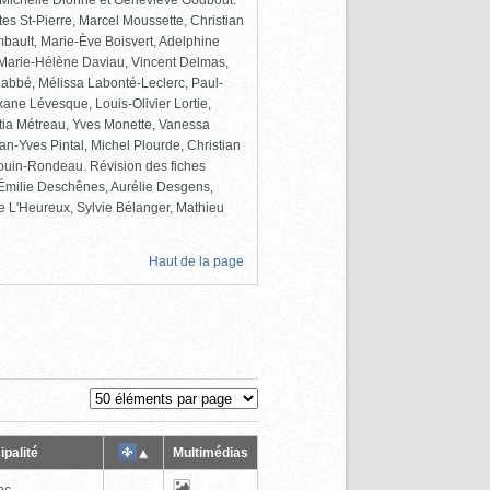
e-Michelle Dionne et Geneviève Godbout.
tes St-Pierre, Marcel Moussette, Christian
ambault, Marie-Ève Boisvert, Adelphine
Marie-Hélène Daviau, Vincent Delmas,
 Labbé, Mélissa Labonté-Leclerc, Paul-
ane Lévesque, Louis-Olivier Lortie,
itia Métreau, Yves Monette, Vanessa
an-Yves Pintal, Michel Plourde, Christian
ouin-Rondeau. Révision des fiches
, Émilie Deschênes, Aurélie Desgens,
e L'Heureux, Sylvie Bélanger, Mathieu
Haut de la page
ipalité
Multimédias
ec