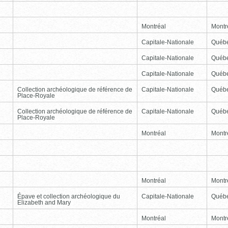
Montréal
Montr
Capitale-Nationale
Québ
Capitale-Nationale
Québ
Capitale-Nationale
Québ
Collection archéologique de référence de
Capitale-Nationale
Québ
Place-Royale
Collection archéologique de référence de
Capitale-Nationale
Québ
Place-Royale
Montréal
Montr
Montréal
Montr
Épave et collection archéologique du
Capitale-Nationale
Québ
Elizabeth and Mary
Montréal
Montr