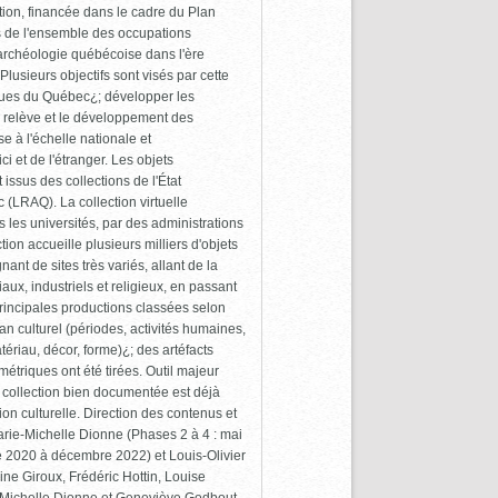
tion, financée dans le cadre du Plan
s de l'ensemble des occupations
l'archéologie québécoise dans l'ère
Plusieurs objectifs sont visés par cette
iques du Québec¿; développer les
la relève et le développement des
 à l'échelle nationale et
i et de l'étranger. Les objets
issus des collections de l'État
(LRAQ). La collection virtuelle
les universités, par des administrations
ion accueille plusieurs milliers d'objets
nt de sites très variés, allant de la
aux, industriels et religieux, en passant
rincipales productions classées selon
plan culturel (périodes, activités humaines,
atériau, décor, forme)¿; des artéfacts
triques ont été tirées. Outil majeur
 collection bien documentée est déjà
on culturelle. Direction des contenus et
Marie-Michelle Dionne (Phases 2 à 4 : mai
 2020 à décembre 2022) et Louis-Olivier
dine Giroux, Frédéric Hottin, Louise