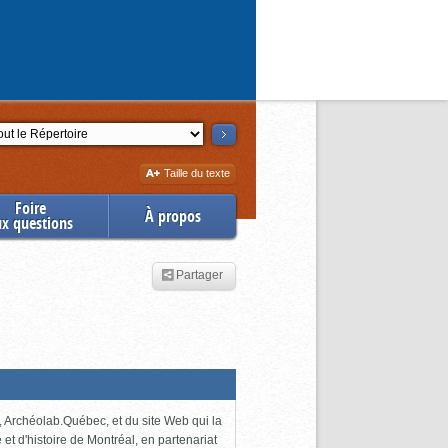
ction
Augmenter
Taille du texte
la
Foire
À propos
ux questions
Partager
 Archéolab.Québec, et du site Web qui la
e et d'histoire de Montréal, en partenariat