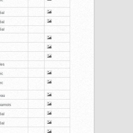
éal
éal
éal
les
ec
ec
eau
arnois
éal
éal