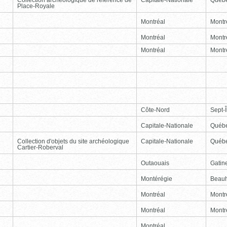
Place-Royale
Montréal
Montr
Montréal
Montr
Montréal
Montr
Côte-Nord
Sept-Î
Capitale-Nationale
Québ
Collection d'objets du site archéologique
Capitale-Nationale
Québ
Cartier-Roberval
Outaouais
Gatin
Montérégie
Beauh
Montréal
Montr
Montréal
Montr
Montréal