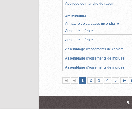
Applique de manche de rasoir
Arc miniature
Armature de carcasse incendiaire
Armature latérale
Armature latérale
Assemblage d'ossements de castors
Assemblage d’ossements de morues
Assemblage d’ossements de morues
Page
(page
Page
Page
Page
Page
1
Première
2
Page
3
4
5
actuelle)
page
précédente
suiva
Pla