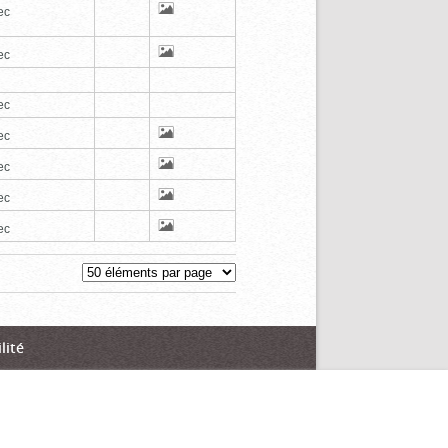
ec
ec
ec
ec
ec
ec
ec
lité