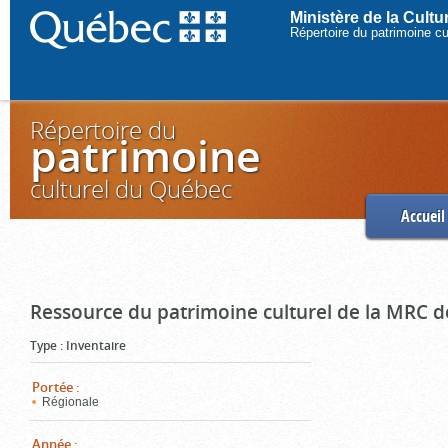
Ministère de la Cult
Répertoire du patrimoine c
Répertoire du
patrimoine
culturel du Québec
Accueil
Ressource du patrimoine culturel de la MRC d
Type
:
Inventaire
Portée
:
Régionale
Année
: