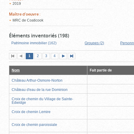
2019
Maître d'oeuvre
:
MRC de Coaticook
Éléments inventoriés (198)
Patrimoine immobilier (162)
Groupes (2)
Personn
Page
(page
Page
Page
Page
1
Première
2
Page
3
4
Page
Dernière
actuelle)
page
précédente
suivante
page
Nom
Fait partie de
Château Arthur-Osmore-Norton
Château d'eau de la rue Dominion
Croix de chemin du Village de Sainte-
Edwidge
Croix de chemin Lemire
Croix de chemin paroissiale