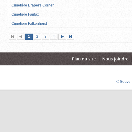
Cimetière Draper's Corner
Cimetière Fairfax
Cimetière Falkenhorst
Page
(page
Page
Page
Page
1
Première
2
Page
3
4
Page
Dernière
actuelle)
page
précédente
suivante
page
Plan du site
Nous joindre
© Gouver