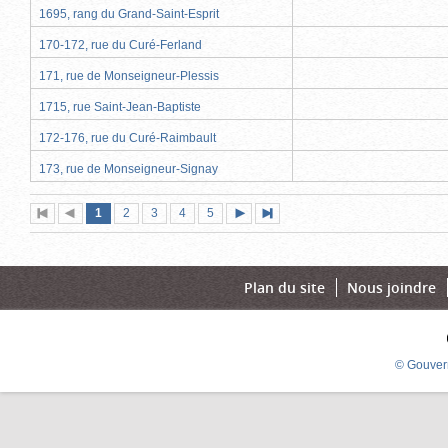
1695, rang du Grand-Saint-Esprit
170-172, rue du Curé-Ferland
171, rue de Monseigneur-Plessis
1715, rue Saint-Jean-Baptiste
172-176, rue du Curé-Raimbault
173, rue de Monseigneur-Signay
Page
(page
Page
Page
Page
Page
1
Première
2
Page
3
4
5
Page
Dernière
actuelle)
page
précédente
suivante
page
Plan du site
Nous joindre
© Gouver