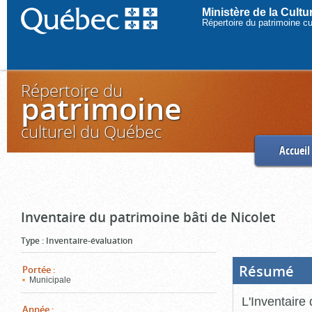
Ministère de la Cult
Répertoire du patrimoine c
Répertoire du
patrimoine
culturel du Québec
Accueil
Inventaire du patrimoine bâti de Nicolet
Type
:
Inventaire-évaluation
Résumé
(Boi
Portée
:
ouve
Municipale
cliq
pou
L'Inventaire 
ferm
Année
: