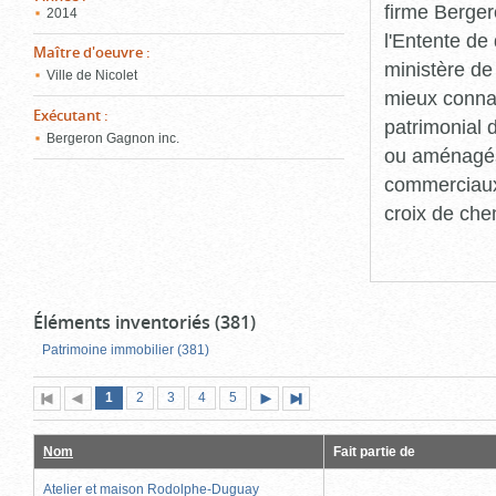
firme Berger
2014
l'Entente de 
Maître d'oeuvre
:
ministère de
Ville de Nicolet
mieux connaît
Exécutant
:
patrimonial d
Bergeron Gagnon inc.
ou aménagés 
commerciaux, 
croix de che
Éléments inventoriés (381)
Patrimoine immobilier (381)
Page
(page
Page
Page
Page
Page
1
Première
2
Page
3
4
5
Page
Dernière
actuelle)
page
précédente
suivante
page
Nom
Fait partie de
Atelier et maison Rodolphe-Duguay