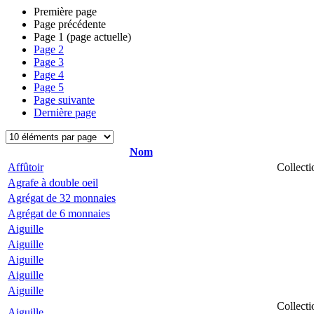
Première page
Page précédente
Page
1
(page actuelle)
Page
2
Page
3
Page
4
Page
5
Page suivante
Dernière page
Nom
Affûtoir
Collecti
Agrafe à double oeil
Agrégat de 32 monnaies
Agrégat de 6 monnaies
Aiguille
Aiguille
Aiguille
Aiguille
Aiguille
Collecti
Aiguille