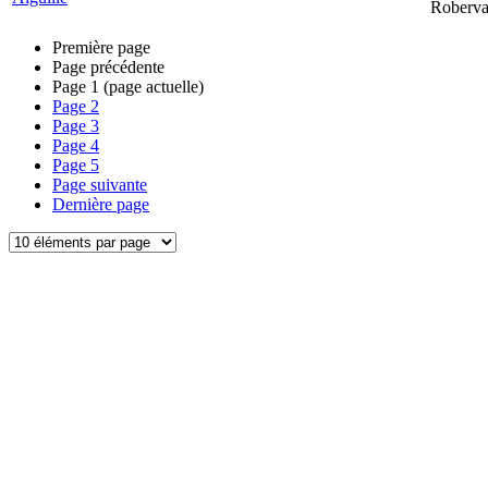
Roberva
Première page
Page précédente
Page
1
(page actuelle)
Page
2
Page
3
Page
4
Page
5
Page suivante
Dernière page