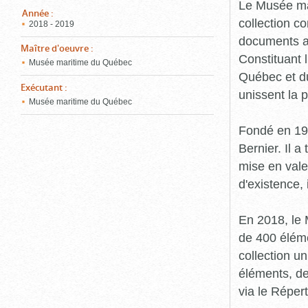
pou
Le Musée ma
ferm
Année
:
collection c
2018 - 2019
documents an
Maître d'oeuvre
:
Constituant 
Musée maritime du Québec
Québec et du
Exécutant
:
unissent la 
Musée maritime du Québec
Fondé en 19
Bernier. Il a
mise en vale
d'existence,
En 2018, le
de 400 éléme
collection u
éléments, de
via le Réper