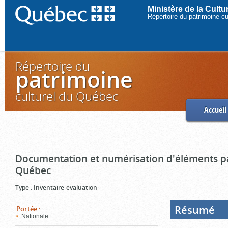
Ministère de la Cult
Répertoire du patrimoine c
Répertoire du
patrimoine
culturel du Québec
Accueil
Documentation et numérisation d'éléments pa
Québec
Type
:
Inventaire-évaluation
Résumé
(Boi
Portée
:
ouve
Nationale
cliq