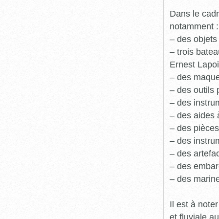
Dans le cadr
notamment :
– des objets
– trois batea
Ernest Lapoi
– des maque
– des outils 
– des instru
– des aides 
– des pièces
– des instru
– des artefa
– des embarc
– des marine
Il est à not
et fluviale 