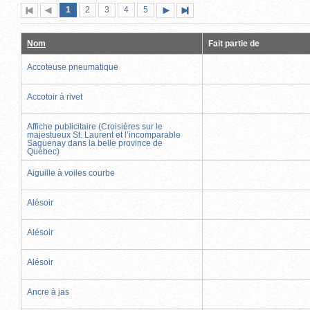
Page
(page
Page
Page
Page
Page
1
Première
2
Page
3
4
5
Page
Dernière
actuelle)
page
précédente
suivante
page
Nom
Fait partie de
Accoteuse pneumatique
Accotoir à rivet
Affiche publicitaire (Croisières sur le
majestueux St. Laurent et l’incomparable
Saguenay dans la belle province de
Québec)
Aiguille à voiles courbe
Alésoir
Alésoir
Alésoir
Ancre à jas