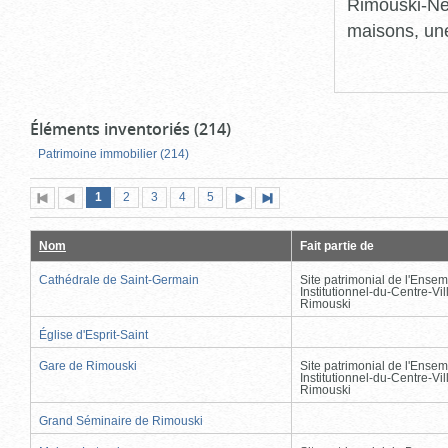
Rimouski-Nei
maisons, une
Éléments inventoriés (214)
Patrimoine immobilier (214)
Page
(page
Page
Page
Page
Page
1
Première
2
Page
3
4
5
Page
Dernière
actuelle)
page
précédente
suivante
page
Nom
Fait partie de
Cathédrale de Saint-Germain
Site patrimonial de l'Ensem
Institutionnel-du-Centre-Vil
Rimouski
Église d'Esprit-Saint
Gare de Rimouski
Site patrimonial de l'Ensem
Institutionnel-du-Centre-Vil
Rimouski
Grand Séminaire de Rimouski