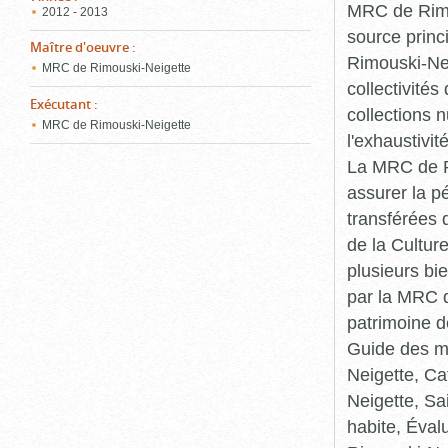
MRC de Rimou
2012 - 2013
source princ
Maître d'oeuvre
:
Rimouski-Nei
MRC de Rimouski-Neigette
collectivité
Exécutant
:
collections 
MRC de Rimouski-Neigette
l'exhaustivit
La MRC de Ri
assurer la p
transférées 
de la Cultur
plusieurs bi
par la MRC d
patrimoine d
Guide des ma
Neigette, C
Neigette, Sa
habite, Éval