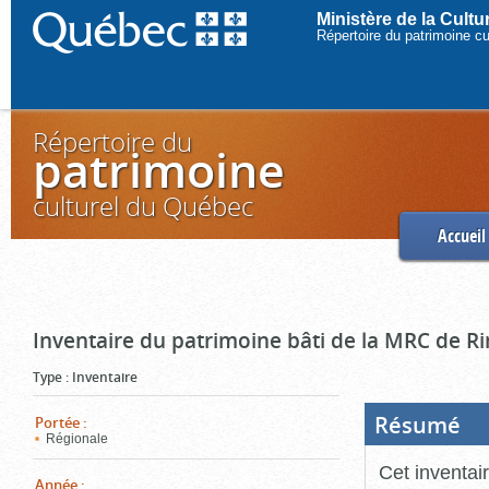
Ministère de la Cult
Répertoire du patrimoine c
Répertoire du
patrimoine
culturel du Québec
Accueil
Inventaire du patrimoine bâti de la MRC de R
Type
:
Inventaire
Résumé
(Boi
Portée
:
ouve
Régionale
cliq
pou
Cet inventai
ferm
Année
: