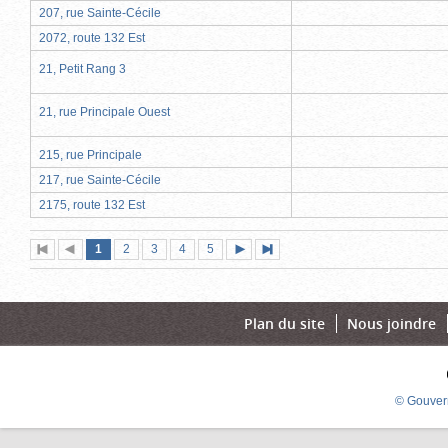
207, rue Sainte-Cécile
2072, route 132 Est
21, Petit Rang 3
21, rue Principale Ouest
215, rue Principale
217, rue Sainte-Cécile
2175, route 132 Est
Page
(page
Page
Page
Page
Page
1
Première
2
Page
3
4
5
Page
Dernière
actuelle)
page
précédente
suivante
page
Plan du site
Nous joindre
© Gouver