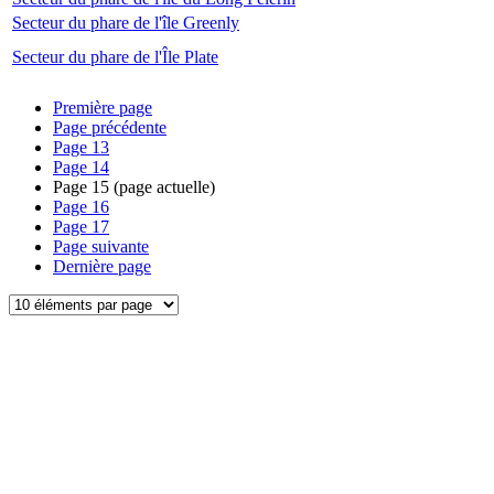
Secteur du phare de l'île Greenly
Secteur du phare de l'Île Plate
Première page
Page précédente
Page
13
Page
14
Page
15
(page actuelle)
Page
16
Page
17
Page suivante
Dernière page