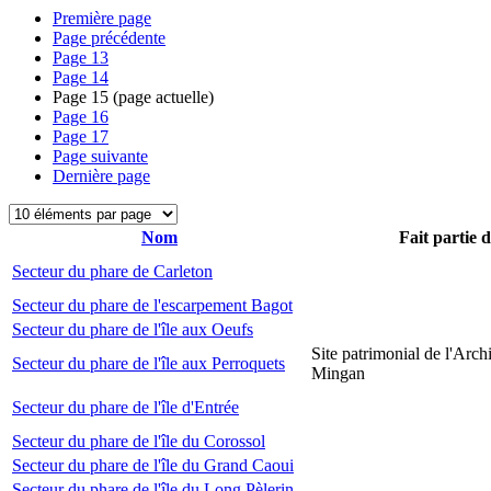
Première page
Page précédente
Page
13
Page
14
Page
15
(page actuelle)
Page
16
Page
17
Page suivante
Dernière page
Nom
Fait partie 
Secteur du phare de Carleton
Secteur du phare de l'escarpement Bagot
Secteur du phare de l'île aux Oeufs
Site patrimonial de l'Arch
Secteur du phare de l'île aux Perroquets
Mingan
Secteur du phare de l'île d'Entrée
Secteur du phare de l'île du Corossol
Secteur du phare de l'île du Grand Caoui
Secteur du phare de l'île du Long Pèlerin