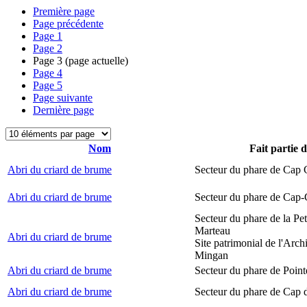
Première page
Page précédente
Page
1
Page
2
Page
3
(page actuelle)
Page
4
Page
5
Page suivante
Dernière page
Nom
Fait partie 
Abri du criard de brume
Secteur du phare de Cap
Abri du criard de brume
Secteur du phare de Cap-
Secteur du phare de la Peti
Marteau
Abri du criard de brume
Site patrimonial de l'Arch
Mingan
Abri du criard de brume
Secteur du phare de Point
Abri du criard de brume
Secteur du phare de Cap 