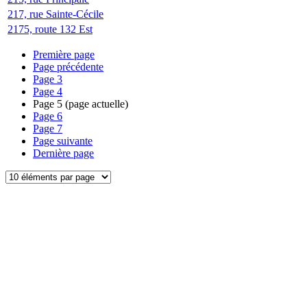
217, rue Sainte-Cécile
2175, route 132 Est
Première page
Page précédente
Page
3
Page
4
Page
5
(page actuelle)
Page
6
Page
7
Page suivante
Dernière page