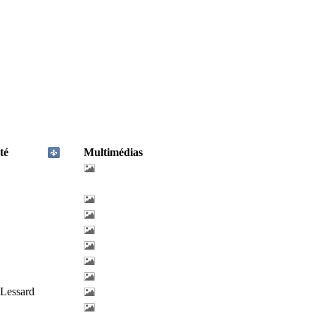
té
Multimédias
-Lessard