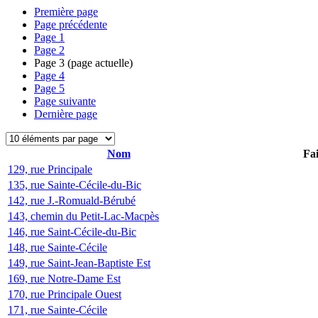
Première page
Page précédente
Page
1
Page
2
Page
3
(page actuelle)
Page
4
Page
5
Page suivante
Dernière page
Nom
Fai
129, rue Principale
135, rue Sainte-Cécile-du-Bic
142, rue J.-Romuald-Bérubé
143, chemin du Petit-Lac-Macpès
146, rue Saint-Cécile-du-Bic
148, rue Sainte-Cécile
149, rue Saint-Jean-Baptiste Est
169, rue Notre-Dame Est
170, rue Principale Ouest
171, rue Sainte-Cécile