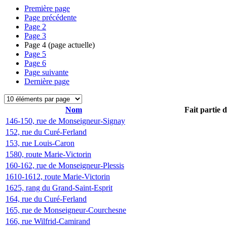
Première page
Page précédente
Page
2
Page
3
Page
4
(page actuelle)
Page
5
Page
6
Page suivante
Dernière page
Nom
Fait partie 
146-150, rue de Monseigneur-Signay
152, rue du Curé-Ferland
153, rue Louis-Caron
1580, route Marie-Victorin
160-162, rue de Monseigneur-Plessis
1610-1612, route Marie-Victorin
1625, rang du Grand-Saint-Esprit
164, rue du Curé-Ferland
165, rue de Monseigneur-Courchesne
166, rue Wilfrid-Camirand