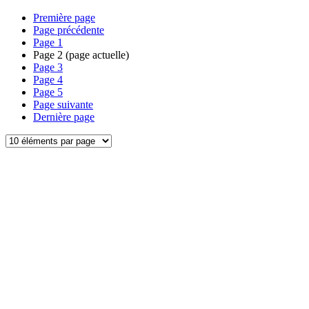
Première page
Page précédente
Page
1
Page
2
(page actuelle)
Page
3
Page
4
Page
5
Page suivante
Dernière page