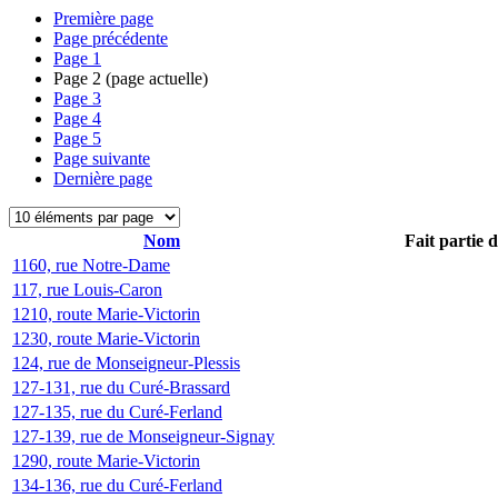
Première page
Page précédente
Page
1
Page
2
(page actuelle)
Page
3
Page
4
Page
5
Page suivante
Dernière page
Nom
Fait partie 
1160, rue Notre-Dame
117, rue Louis-Caron
1210, route Marie-Victorin
1230, route Marie-Victorin
124, rue de Monseigneur-Plessis
127-131, rue du Curé-Brassard
127-135, rue du Curé-Ferland
127-139, rue de Monseigneur-Signay
1290, route Marie-Victorin
134-136, rue du Curé-Ferland