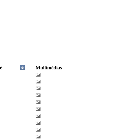
é
Multimédias