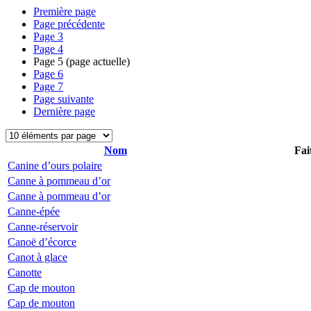
Première page
Page précédente
Page
3
Page
4
Page
5
(page actuelle)
Page
6
Page
7
Page suivante
Dernière page
Nom
Fai
Canine d’ours polaire
Canne à pommeau d’or
Canne à pommeau d’or
Canne-épée
Canne-réservoir
Canoë d’écorce
Canot à glace
Canotte
Cap de mouton
Cap de mouton