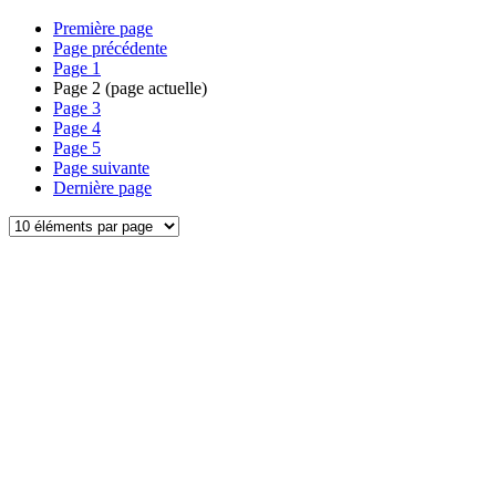
Première page
Page précédente
Page
1
Page
2
(page actuelle)
Page
3
Page
4
Page
5
Page suivante
Dernière page