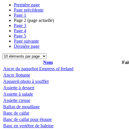
Première page
Page précédente
Page
1
Page
2
(page actuelle)
Page
3
Page
4
Page
5
Page suivante
Dernière page
Nom
Fai
Ancre du paquebot Empress of Ireland
Ancre flottante
Appareil-photo à soufflet
Assiette à dessert
Assiette à salade
Assiette creuse
Ballon de mouillage
Banc de calfat
Banc de calfat pour étoupe
Banc en vertèbre de baleine