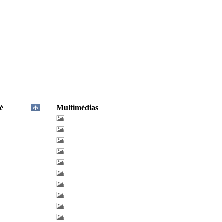
é
Multimédias