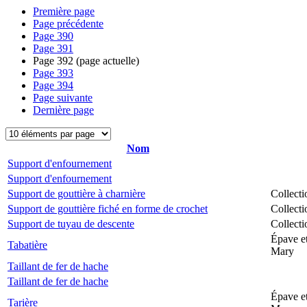
Première page
Page précédente
Page
390
Page
391
Page
392
(page actuelle)
Page
393
Page
394
Page suivante
Dernière page
Nom
Support d'enfournement
Support d'enfournement
Support de gouttière à charnière
Collecti
Support de gouttière fiché en forme de crochet
Collecti
Support de tuyau de descente
Collecti
Épave et
Tabatière
Mary
Taillant de fer de hache
Taillant de fer de hache
Épave et
Tarière