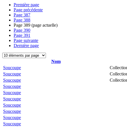
Première page
Page précédente
Page
387
Page
388
Page
389
(page actuelle)
Page
390
Page
391
Page suivante
Dernière page
Nom
Soucoupe
Collectio
Soucoupe
Collectio
Soucoupe
Collectio
Soucoupe
Soucoupe
Soucoupe
Soucoupe
Soucoupe
Soucoupe
Soucoupe