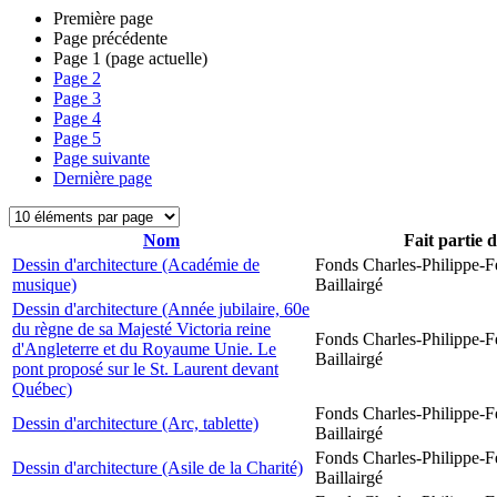
Première page
Page précédente
Page
1
(page actuelle)
Page
2
Page
3
Page
4
Page
5
Page suivante
Dernière page
Nom
Fait partie 
Dessin d'architecture (Académie de
Fonds Charles-Philippe-F
musique)
Baillairgé
Dessin d'architecture (Année jubilaire, 60e
du règne de sa Majesté Victoria reine
Fonds Charles-Philippe-F
d'Angleterre et du Royaume Unie. Le
Baillairgé
pont proposé sur le St. Laurent devant
Québec)
Fonds Charles-Philippe-F
Dessin d'architecture (Arc, tablette)
Baillairgé
Fonds Charles-Philippe-F
Dessin d'architecture (Asile de la Charité)
Baillairgé