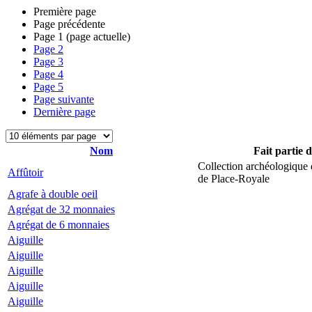
Première page
Page précédente
Page
1
(page actuelle)
Page
2
Page
3
Page
4
Page
5
Page suivante
Dernière page
Nom
Fait partie 
Collection archéologique 
Affûtoir
de Place-Royale
Agrafe à double oeil
Agrégat de 32 monnaies
Agrégat de 6 monnaies
Aiguille
Aiguille
Aiguille
Aiguille
Aiguille