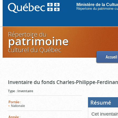
Ministère de la Cult
Répertoire du patrimoine c
Répertoire du
patrimoine
culturel du Québec
Accueil
Inventaire du fonds Charles-Philippe-Ferdinan
Type
:
Inventaire
Résumé
(Boi
Portée
:
ouve
Nationale
cliq
pou
Cet inventai
ferm
Année
: