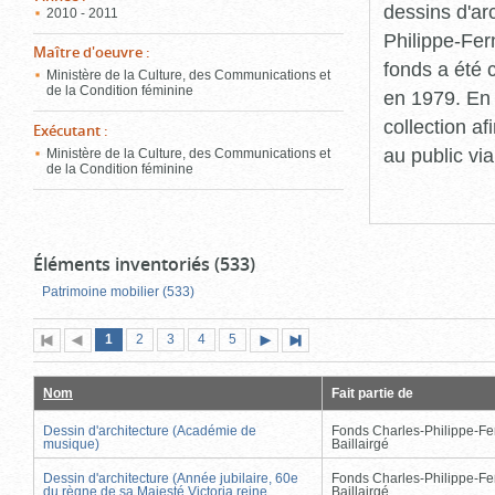
dessins d'ar
2010 - 2011
Philippe-Fer
Maître d'oeuvre
:
fonds a été c
Ministère de la Culture, des Communications et
de la Condition féminine
en 1979. En 
collection a
Exécutant
:
au public vi
Ministère de la Culture, des Communications et
de la Condition féminine
Éléments inventoriés (533)
Patrimoine mobilier (533)
Page
(page
Page
Page
Page
Page
1
Première
2
Page
3
4
5
Page
Dernière
actuelle)
page
précédente
suivante
page
Nom
Fait partie de
Dessin d'architecture (Académie de
Fonds Charles-Philippe-Fe
musique)
Baillairgé
Dessin d'architecture (Année jubilaire, 60e
Fonds Charles-Philippe-Fe
du règne de sa Majesté Victoria reine
Baillairgé