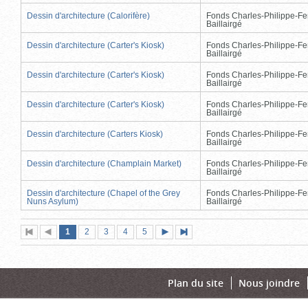
Dessin d'architecture (Calorifère)
Fonds Charles-Philippe-Fe
Baillairgé
Dessin d'architecture (Carter's Kiosk)
Fonds Charles-Philippe-Fe
Baillairgé
Dessin d'architecture (Carter's Kiosk)
Fonds Charles-Philippe-Fe
Baillairgé
Dessin d'architecture (Carter's Kiosk)
Fonds Charles-Philippe-Fe
Baillairgé
Dessin d'architecture (Carters Kiosk)
Fonds Charles-Philippe-Fe
Baillairgé
Dessin d'architecture (Champlain Market)
Fonds Charles-Philippe-Fe
Baillairgé
Dessin d'architecture (Chapel of the Grey
Fonds Charles-Philippe-Fe
Nuns Asylum)
Baillairgé
Page
(page
Page
Page
Page
Page
1
Première
2
Page
3
4
5
Page
Dernière
actuelle)
page
précédente
suivante
page
Plan du site
Nous joindre