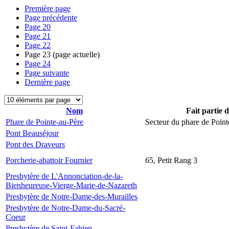
Première page
Page précédente
Page
20
Page
21
Page
22
Page
23
(page actuelle)
Page
24
Page suivante
Dernière page
Nom
Fait partie 
Phare de Pointe-au-Père
Secteur du phare de Point
Pont Beauséjour
Pont des Draveurs
Porcherie-abattoir Fournier
65, Petit Rang 3
Presbytère de L'Annonciation-de-la-
Bienheureuse-Vierge-Marie-de-Nazareth
Presbytère de Notre-Dame-des-Murailles
Presbytère de Notre-Dame-du-Sacré-
Coeur
Presbytère de Saint-Fabien