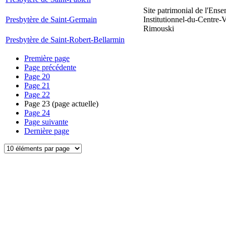
Site patrimonial de l'Ens
Presbytère de Saint-Germain
Institutionnel-du-Centre-V
Rimouski
Presbytère de Saint-Robert-Bellarmin
Première page
Page précédente
Page
20
Page
21
Page
22
Page
23
(page actuelle)
Page
24
Page suivante
Dernière page