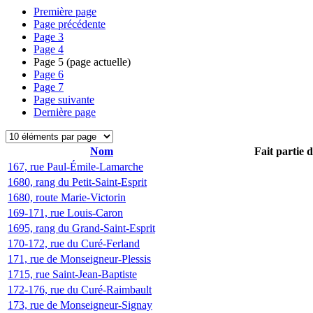
Première page
Page précédente
Page
3
Page
4
Page
5
(page actuelle)
Page
6
Page
7
Page suivante
Dernière page
Nom
Fait partie 
167, rue Paul-Émile-Lamarche
1680, rang du Petit-Saint-Esprit
1680, route Marie-Victorin
169-171, rue Louis-Caron
1695, rang du Grand-Saint-Esprit
170-172, rue du Curé-Ferland
171, rue de Monseigneur-Plessis
1715, rue Saint-Jean-Baptiste
172-176, rue du Curé-Raimbault
173, rue de Monseigneur-Signay