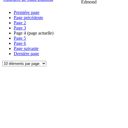
Edmond
Première page
Page précédente
Page
2
Page
3
Page
4
(page actuelle)
Page
5
Page
6
Page suivante
Dernière page