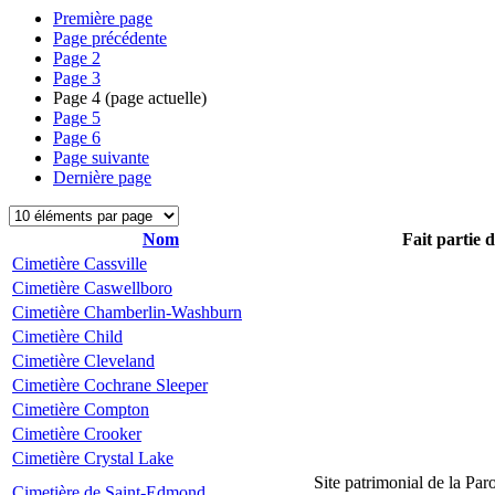
Première page
Page précédente
Page
2
Page
3
Page
4
(page actuelle)
Page
5
Page
6
Page suivante
Dernière page
Nom
Fait partie 
Cimetière Cassville
Cimetière Caswellboro
Cimetière Chamberlin-Washburn
Cimetière Child
Cimetière Cleveland
Cimetière Cochrane Sleeper
Cimetière Compton
Cimetière Crooker
Cimetière Crystal Lake
Site patrimonial de la Par
Cimetière de Saint-Edmond