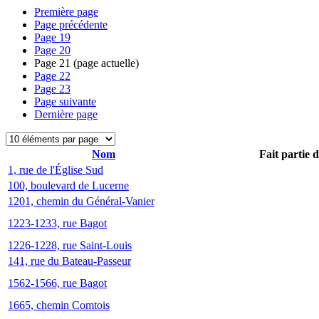
Première page
Page précédente
Page
19
Page
20
Page
21
(page actuelle)
Page
22
Page
23
Page suivante
Dernière page
Nom
Fait partie 
1, rue de l'Église Sud
100, boulevard de Lucerne
1201, chemin du Général-Vanier
1223-1233, rue Bagot
1226-1228, rue Saint-Louis
141, rue du Bateau-Passeur
1562-1566, rue Bagot
1665, chemin Comtois