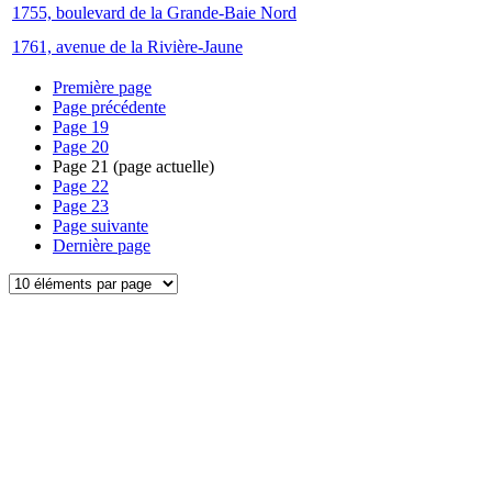
1755, boulevard de la Grande-Baie Nord
1761, avenue de la Rivière-Jaune
Première page
Page précédente
Page
19
Page
20
Page
21
(page actuelle)
Page
22
Page
23
Page suivante
Dernière page