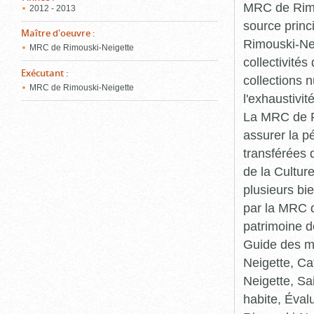
MRC de Rimou
2012 - 2013
source princ
Maître d'oeuvre
:
Rimouski-Nei
MRC de Rimouski-Neigette
collectivité
Exécutant
:
collections 
MRC de Rimouski-Neigette
l'exhaustivit
La MRC de Ri
assurer la p
transférées 
de la Cultur
plusieurs bi
par la MRC d
patrimoine d
Guide des ma
Neigette, C
Neigette, Sa
habite, Éval