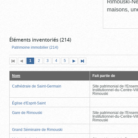
Rimouski-Nei
maisons, une
Éléments inventoriés (214)
Patrimoine immobilier (214)
Page
(page
Page
Page
Page
Page
1
Première
2
Page
3
4
5
Page
Dernière
actuelle)
page
précédente
suivante
page
Nom
Fait partie de
Cathédrale de Saint-Germain
Site patrimonial de l'Ensem
Institutionnel-du-Centre-Vil
Rimouski
Église d'Esprit-Saint
Gare de Rimouski
Site patrimonial de l'Ensem
Institutionnel-du-Centre-Vil
Rimouski
Grand Séminaire de Rimouski