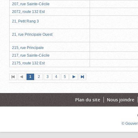
207, rue Sainte-Cécile
2072, route 132 Est
21, Petit Rang 3
21, rue Principale Ouest
215, rue Principale
217, rue Sainte-Cécile
2175, route 132 Est
Page
(page
Page
Page
Page
Page
1
Première
2
Page
3
4
5
Page
Dernière
actuelle)
page
précédente
suivante
page
Plan du site
Nous joindre
© Gouver