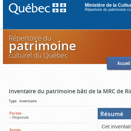
Ministère de la Cult
Répertoire du patrimoine c
Répertoire du
patrimoine
culturel du Québec
Accueil
Inventaire du patrimoine bâti de la MRC de R
Type
:
Inventaire
Résumé
(Boi
Portée
:
ouve
Régionale
cliq
pou
Cet inventai
ferm
Année
: