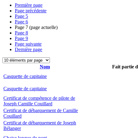
Première page
Page précédente
Page
5
Page
6
Page
7
(page actuelle)
Page
8
Page
9
Page suivante
Dernière page
Nom
Fait partie 
Casquette de capitaine
Casquette de capitaine
Certificat de compétence de pilote de
Joseph Camille Couillard
Certificat de débarquement de Camille
Couillard
Certificat de débarquement de Joseph
Bélanger
Chaise longue de pont