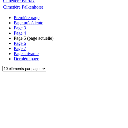
Cimetière Fairfax
Cimetière Falkenhorst
Première page
Page précédente
Page
3
Page
4
Page
5
(page actuelle)
Page
6
Page
7
Page suivante
Dernière page