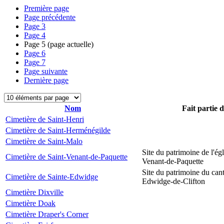
Première page
Page précédente
Page
3
Page
4
Page
5
(page actuelle)
Page
6
Page
7
Page suivante
Dernière page
Nom
Fait partie 
Cimetière de Saint-Henri
Cimetière de Saint-Herménégilde
Cimetière de Saint-Malo
Site du patrimoine de l'égl
Cimetière de Saint-Venant-de-Paquette
Venant-de-Paquette
Site du patrimoine du can
Cimetière de Sainte-Edwidge
Edwidge-de-Clifton
Cimetière Dixville
Cimetière Doak
Cimetière Draper's Corner