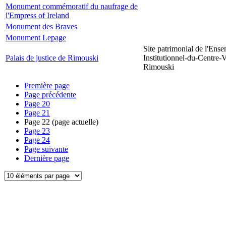
Monument commémoratif du naufrage de
l'Empress of Ireland
Monument des Braves
Monument Lepage
Site patrimonial de l'Ens
Palais de justice de Rimouski
Institutionnel-du-Centre-V
Rimouski
Première page
Page précédente
Page
20
Page
21
Page
22
(page actuelle)
Page
23
Page
24
Page suivante
Dernière page