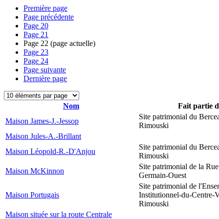
Première page
Page précédente
Page
20
Page
21
Page
22
(page actuelle)
Page
23
Page
24
Page suivante
Dernière page
Nom
Fait partie 
Site patrimonial du Berce
Maison James-J.-Jessop
Rimouski
Maison Jules-A.-Brillant
Site patrimonial du Berce
Maison Léopold-R.-D'Anjou
Rimouski
Site patrimonial de la Rue
Maison McKinnon
Germain-Ouest
Site patrimonial de l'Ens
Maison Portugais
Institutionnel-du-Centre-V
Rimouski
Maison située sur la route Centrale