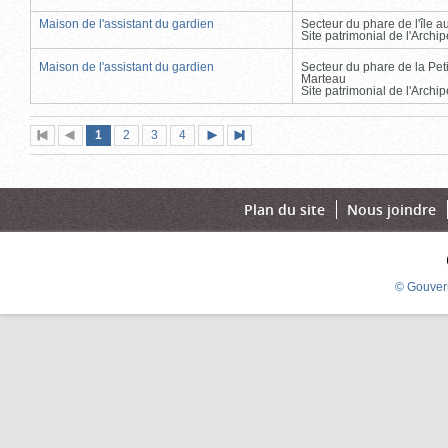
Maison de l'assistant du gardien
Secteur du phare de l'île 
Site patrimonial de l'Arch
Maison de l'assistant du gardien
Secteur du phare de la Peti
Marteau
Site patrimonial de l'Arch
Page
(page
Page
Page
Page
1
Première
2
Page
3
4
Page
Dernière
actuelle)
page
précédente
suivante
page
Plan du site
Nous joindre
© Gouver