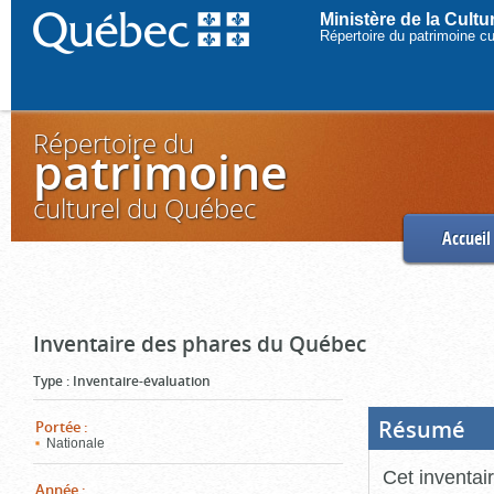
Ministère de la Cult
Répertoire du patrimoine c
Répertoire du
patrimoine
culturel du Québec
Accueil
Inventaire des phares du Québec
Type
:
Inventaire-évaluation
Résumé
(Boi
Portée
:
ouve
Nationale
cliq
pou
Cet inventai
ferm
Année
: