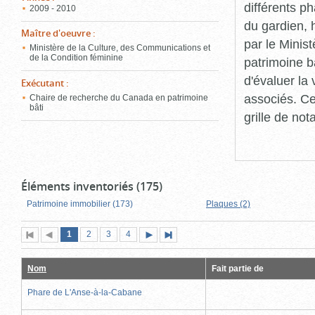
différents p
2009 - 2010
du gardien, 
Maître d'oeuvre
:
par le Minis
Ministère de la Culture, des Communications et
de la Condition féminine
patrimoine b
d'évaluer la
Exécutant
:
associés. Ce
Chaire de recherche du Canada en patrimoine
bâti
grille de not
Éléments inventoriés (175)
Patrimoine immobilier (173)
Plaques (2)
Page
(page
Page
Page
Page
1
Première
2
Page
3
4
Page
Dernière
actuelle)
page
précédente
suivante
page
Nom
Fait partie de
Phare de L'Anse-à-la-Cabane