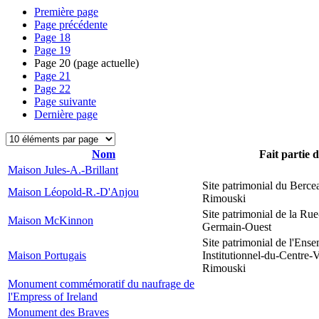
Première page
Page précédente
Page
18
Page
19
Page
20
(page actuelle)
Page
21
Page
22
Page suivante
Dernière page
Nom
Fait partie 
Maison Jules-A.-Brillant
Site patrimonial du Berce
Maison Léopold-R.-D'Anjou
Rimouski
Site patrimonial de la Rue
Maison McKinnon
Germain-Ouest
Site patrimonial de l'Ens
Maison Portugais
Institutionnel-du-Centre-V
Rimouski
Monument commémoratif du naufrage de
l'Empress of Ireland
Monument des Braves