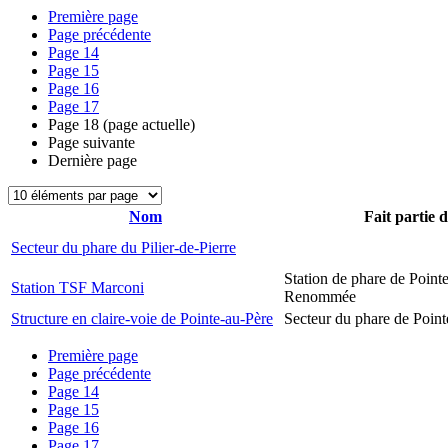
Première page
Page précédente
Page
14
Page
15
Page
16
Page
17
Page
18
(page actuelle)
Page suivante
Dernière page
Nom
Fait partie 
Secteur du phare du Pilier-de-Pierre
Station de phare de Pointe
Station TSF Marconi
Renommée
Structure en claire-voie de Pointe-au-Père
Secteur du phare de Point
Première page
Page précédente
Page
14
Page
15
Page
16
Page
17