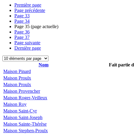
Première page
Page précédente
Page
33
Page
34
Page
35
(page actuelle)
Page
36
Page
37
Page suivante
Dernière page
Nom
Fait partie 
Maison Pinard
Maison Proulx
Maison Proulx
Maison Provencher
Maison Roger-Veilleux
Maison Roy
Maison Saint-Cyr
Maison Saint-Joseph
Maison Sainte-Thérèse
Maison Stephen-Proulx